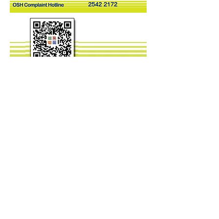
I-scan
ang QR
Code
para
magdown
load ng
OSH App